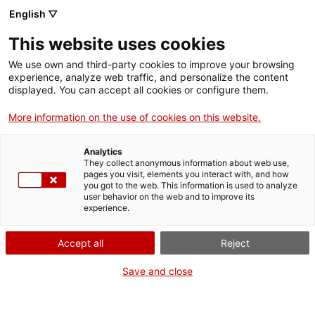
Menú
Cerc
. Obre en una nova finestra.
English ▽
This website uses cookies
ACCIÓ - Agència per al creixement de les empreses
ACCIÓ - Agència per al creixement de les empreses
Cercador
We use own and third-party cookies to improve your browsing
Inici
experience, analyze web traffic, and personalize the content
Agenda
displayed. You can accept all cookies or configure them.
Ajuts i serveis
More information on the use of cookies on this website.
Créixer amb propòsit a
Països
Girona
Analytics
Serveis d'internacionalització
Serveis d'innovació
They collect anonymous information about web use,
Sectors
pages you visit, elements you interact with, and how
you got to the web. This information is used to analyze
Convocatòries d'ajuts obertes
Últimes notícies
Com integrar el valor compartit a l'estratègia empresarial
user behavior on the web and to improve its
Activitats
experience.
Jornades i conferències
Properes activitats
ACCIÓ
Accept all
Reject
Dimarts
, 9 de juny del 2026
De 10.00 h a 13.30 h
. Obre en una nova finestra.
Contacte
Save and close
Gratuït
ca