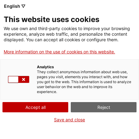
Menú
Cerc
. Obre en una nova finestra.
English ▽
This website uses cookies
ACCIÓ - Agència per al creixement de les empreses
ACCIÓ - Agència per al creixement de les empreses
Cercador
We use own and third-party cookies to improve your browsing
Inici
experience, analyze web traffic, and personalize the content
Agenda
displayed. You can accept all cookies or configure them.
Ajuts i serveis
More information on the use of cookies on this website.
Finançament per al teu
Països
negoci internacional: eines
Analytics
Serveis d'internacionalització
Serveis d'innovació
They collect anonymous information about web use,
Sectors
pages you visit, elements you interact with, and how
pel creixement i la gestió
you got to the web. This information is used to analyze
Convocatòries d'ajuts obertes
Últimes notícies
user behavior on the web and to improve its
Activitats
del risc
experience.
Properes activitats
ACCIÓ
Accept all
Reject
Jornades i conferències
. Obre en una nova finestra.
Contacte
Save and close
Divendres
, 12 de juny del 2026
ca
De 09.30 h a 11.00 h