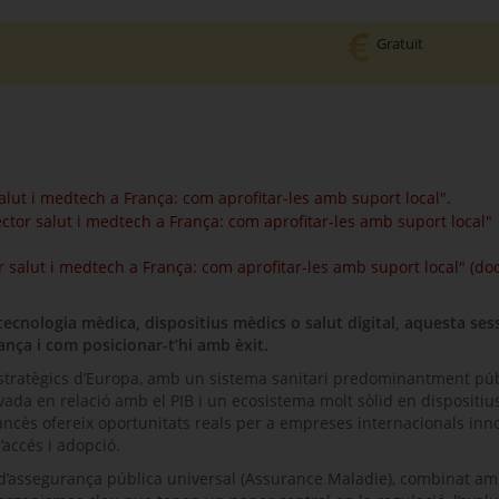
Gratuït
salut i medtech a França: com aprofitar-les amb suport local".
ector salut i medtech a França: com aprofitar-les amb suport local"
r salut i medtech a França: com aprofitar-les amb suport local" (d
 tecnologia mèdica, dispositius mèdics o salut digital, aquesta ses
ança i com posicionar-t’hi amb èxit.
estratègics d’Europa, amb un sistema sanitari predominantment púb
ada en relació amb el PIB i un ecosistema molt sòlid en dispositiu
francès ofereix oportunitats reals per a empreses internacionals inn
accés i adopció.
 d’assegurança pública universal (Assurance Maladie), combinat a