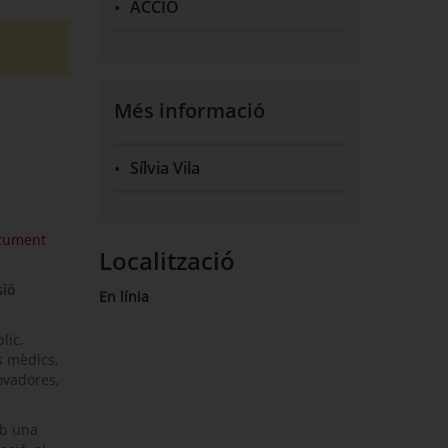
ACCIÓ
Més informació
Sílvia Vila
ocument
Localització
sió
En línia
lic,
s mèdics,
ovadores,
mb una