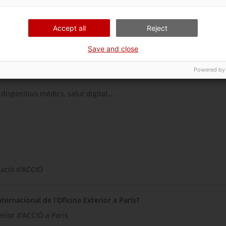
Accept all
Reject
 francès
Save and close
Powered by
ispositius mèdics, salut digital,...
tzació d'ACCIÓ
ternacional de l’Oficina Exterior a París?
erior d'ACCIÓ a París