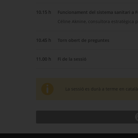
10.15 h
Funcionament del sistema sanitari a F
Céline Aknine, consultora estratègica p
10.45 h
Torn obert de preguntes
11.00 h
Fi de la sessió
La sessió es durà a terme en català