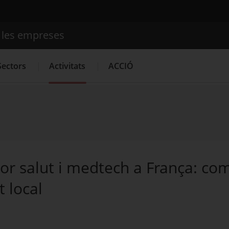
e les empreses
Cercador
Sectors
Activitats
ACCIÓ
Serveis d'innovació
Convocatòries d'ajuts obertes
Últime
tor salut i medtech a França: co
t local