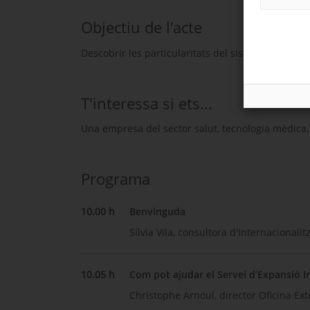
Objectiu de l'acte
Descobrir les particularitats del sistema sanitari
T'interessa si ets...
Una empresa del sector salut, tecnologia mèdica, d
Programa
10.00 h
Benvinguda
Sílvia Vila, consultora d'Internacionali
10.05 h
Com pot ajudar el Servei d’Expansió In
Christophe Arnoul, director Oficina Ext