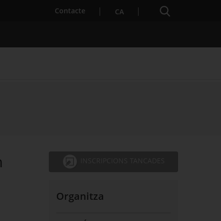
Cercador
. Obre en una nova finestra.
Contacte
CA
s notícies
Properes activitats
m
INSCRIPCIONS TANCADES
Organitza