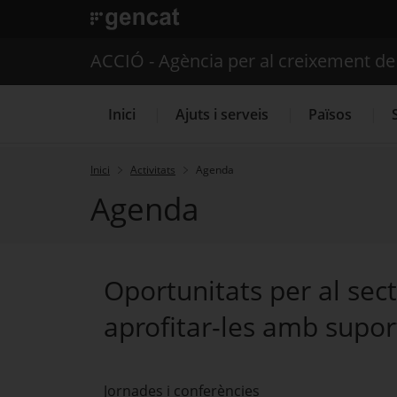
. Obre en una nova finestra.
ACCIÓ - Agència per al creixement d
Inici
Ajuts i serveis
Països
Inici
Activitats
Agenda
Agenda
Serveis d'internacionalització
Oportunitats per al sec
aprofitar-les amb supor
Jornades i conferències