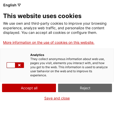
Menú
Cerc
. Obre en una nova finestra.
English ▽
This website uses cookies
ACCIÓ - Agència per al creixement de les empreses
ACCIÓ - Agència per al creixement de les empreses
Cercador
We use own and third-party cookies to improve your browsing
Inici
experience, analyze web traffic, and personalize the content
Agenda
displayed. You can accept all cookies or configure them.
Ajuts i serveis
More information on the use of cookies on this website.
Catalunya Exporta -
Països
Contractació internacional
Analytics
Serveis d'internacionalització
Serveis d'innovació
They collect anonymous information about web use,
Sectors
pages you visit, elements you interact with, and how
fiscalitat i operacions
you got to the web. This information is used to analyze
Convocatòries d'ajuts obertes
Últimes notícies
user behavior on the web and to improve its
Activitats
intracomunitàries: claus
experience.
Properes activitats
ACCIÓ
per no equivocar-se
Accept all
Reject
. Obre en una nova finestra.
Contacte
Save and close
Jornades i conferències
ca