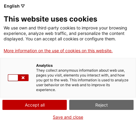
Menú
Cerc
. Open in a new window.
English ▽
This website uses cookies
ACCIÓ - Agència per al creixement de les empreses
ACCIÓ - Agència per al creixement de les empreses
Cercador
We use own and third-party cookies to improve your browsing
Inici
experience, analyze web traffic, and personalize the content
Agenda
displayed. You can accept all cookies or configure them.
Ajuts i serveis
More information on the use of cookies on this website.
Cerca per text
Països
Analytics
Serveis d'internacionalització
Serveis d'innovació
They collect anonymous information about web use,
Sectors
Filtra per dates
pages you visit, elements you interact with, and how
you got to the web. This information is used to analyze
Convocatòries d'ajuts obertes
Últimes notícies
user behavior on the web and to improve its
Activitats
experience.
Filtra per tipus d'activitat
Properes activitats
ACCIÓ
Accept all
Reject
Filtra per àmbit temàtic
. Open in a new window.
Contacte
Save and close
Filtra per zona
ca