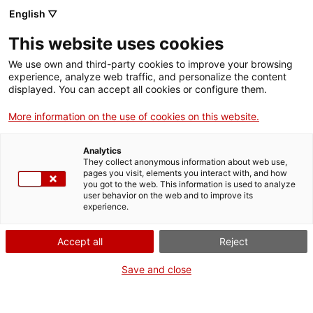
Menú
Cerc
. Obre en una nova finestra.
English ▽
This website uses cookies
ACCIÓ - Agència per al creixement de les empreses
ACCIÓ - Agència per al creixement de les empreses
Cercador
We use own and third-party cookies to improve your browsing
Inici
experience, analyze web traffic, and personalize the content
Agenda
displayed. You can accept all cookies or configure them.
Ajuts i serveis
More information on the use of cookies on this website.
Cerca per text
Països
Analytics
Serveis d'internacionalització
Serveis d'innovació
They collect anonymous information about web use,
Sectors
Filtra per dates
pages you visit, elements you interact with, and how
you got to the web. This information is used to analyze
Convocatòries d'ajuts obertes
Últimes notícies
user behavior on the web and to improve its
Activitats
experience.
Filtra per tipus d'activitat
Properes activitats
ACCIÓ
Accept all
Reject
Filtra per àmbit temàtic
. Obre en una nova finestra.
Contacte
Save and close
Filtra per zona
ca