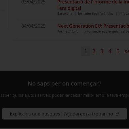
03/04/2025
Presentació de l'informe de la In
l'era digital
Barcelona
Jornades i conferències
Innova
04/04/2025
Next Generation EU: Presentació d
Format híbrid
Informació sobre ajuts i serv
1
2
3
4
5
s
No saps per on començar?
 saber quins ajuts i serveis poden encaixar millor amb la teva emp
Explica’ns què busques i t’ajudarem a trobar-ho