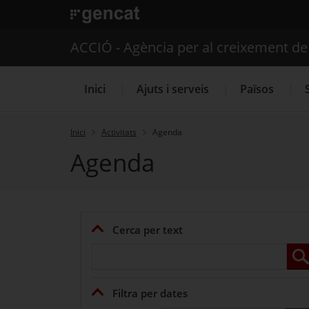
. Obre en una nova finestra.
ACCIÓ - Agència per al creixement d
Inici
Ajuts i serveis
Països
Inici
Activitats
Agenda
Agenda
Serveis d'internacionalització
Cerca per text
Filtra per dates