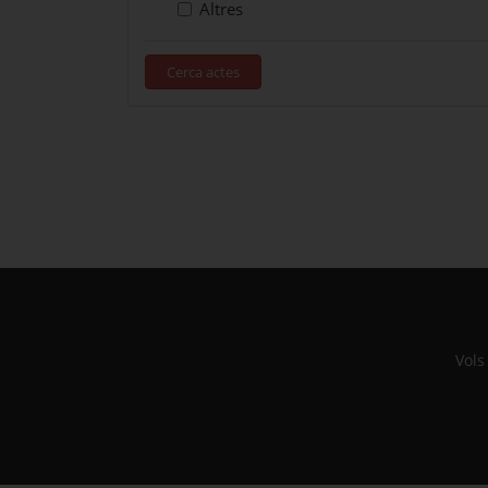
Altres
Cerca actes
Vols