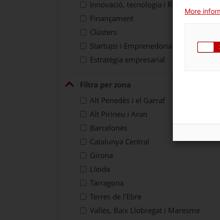
Innovació, tecnologia i R+D
More inform
Finançament
Clústers
Startups i Emprenedoria
Estratègia empresarial
Filtra per zona
Alt Penedès i el Garraf
Alt Pirineu i Aran
Barcelonès
Catalunya Central
Girona
Lleida
Tarragona
Terres de l'Ebre
Vallès, Baix Llobregat i Maresme