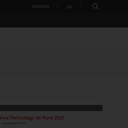
Cercador
. Obre en una nova finestra.
Contacte
CA
s notícies
Properes activitats
a Viva Technology de París 2025
, tecnologia i R+D