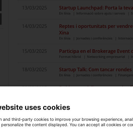
13/03/2025
Startup Launchpad: Porta la teva 
En línia
Informació sobre ajuts i serveis
S
14/03/2025
Reptes i oportunitats per vendre 
Xina
En línia
Jornades i conferències
Internaci
15/03/2025
Participa en el Brokerage Event
Format híbrid
Networking empresarial
I
18/03/2025
Startup Talk: Com tancar rondes
En línia
Jornades i conferències
Finançam
20/03/2025
Doble materialitat: perspectiva f
empresa
En línia
Jornades i conferències
Innovació
website uses cookies
21/03/2025
Oportunitat a Alemanya: convert
ferroviària
 and third-party cookies to improve your browsing experience, ana
d personalize the content displayed. You can accept all cookies or co
En línia
Jornades i conferències
Clústers /