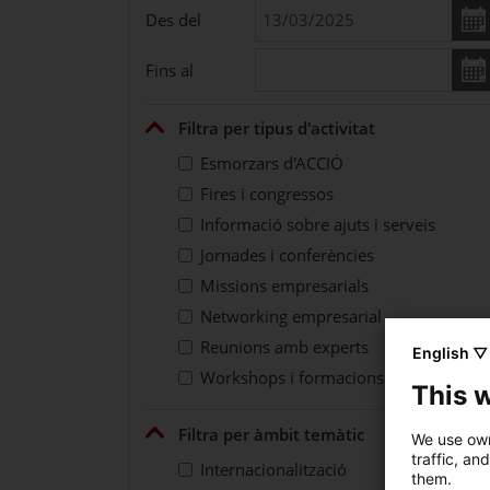
Des del
Fins al
Filtra per tipus d'activitat
Esmorzars d'ACCIÓ
Fires i congressos
Informació sobre ajuts i serveis
Jornades i conferències
Missions empresarials
Networking empresarial
Reunions amb experts
English ▽
Workshops i formacions
This 
Filtra per àmbit temàtic
We use own
traffic, an
Internacionalització
them.