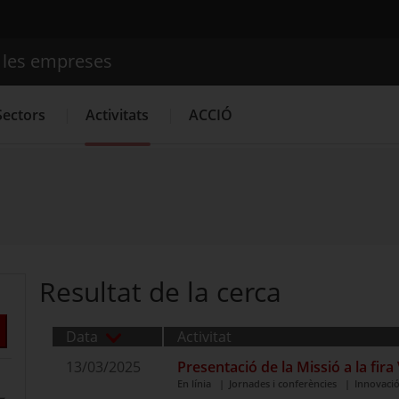
e les empreses
Cercador
Sectors
Activitats
ACCIÓ
Serveis d'innovació
Convocatòries d'ajuts obertes
Últime
Resultat de la cerca
Data
Activitat
13/03/2025
Presentació de la Missió a la fir
En línia
Jornades i conferències
Innovació