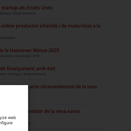
startup als Estats Units
tartups i Emprenedoria
online productes infantils i de maternitat a la
onalització
 de la Hannover Messe 2025
nnovació, tecnologia i R+D
 de finançament amb èxit
ent / Startups i Emprenedoria
inancera i impacte sòcioambiental de la teva
, tecnologia i R+D
eix-te en proveïdor de la seva xarxa
lyze web
nfigure
 Internacionalització