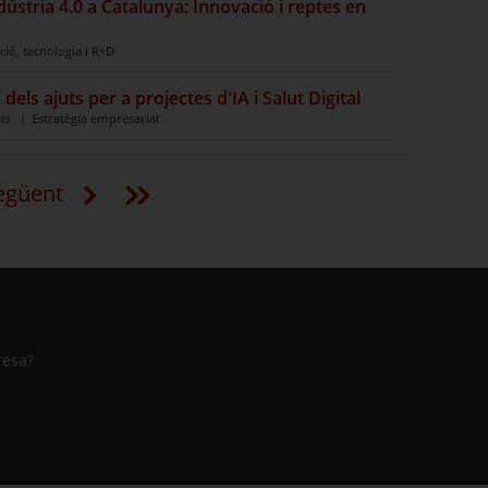
dústria 4.0 a Catalunya: Innovació i reptes en
ció, tecnologia i R+D
els ajuts per a projectes d'IA i Salut Digital
eis
Estratègia empresarial
egüent
resa?